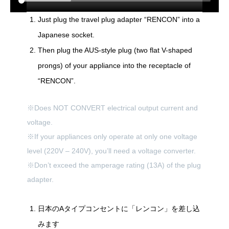
Just plug the travel plug adapter “RENCON” into a
Japanese socket.
Then plug the AUS-style plug (two flat V-shaped
prongs) of your appliance into the receptacle of
“RENCON”.
※Does NOT CONVERT electrical output current and
voltage.
※If your appliances only operate at only one voltage
level (220V – 240V), you’ll need a voltage converter.
※Don’t exceed the amperage rating (13A) of the plug
adapter.
日本のAタイプコンセントに「レンコン」を差し込
みます