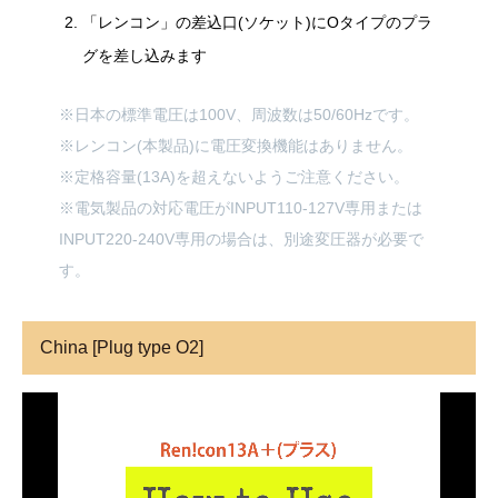
「レンコン」の差込口(ソケット)にOタイプのプラ
グを差し込みます
※日本の標準電圧は100V、周波数は50/60Hzです。
※レンコン(本製品)に電圧変換機能はありません。
※定格容量(13A)を超えないようご注意ください。
※電気製品の対応電圧がINPUT110-127V専用または
INPUT220-240V専用の場合は、別途変圧器が必要で
す。
China [Plug type O2]