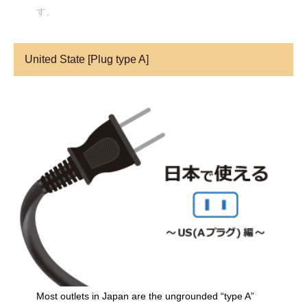
す。
United State [Plug type A]
Most outlets in Japan are the ungrounded “type A”