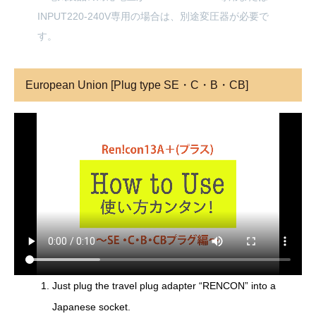
INPUT220-240V専用の場合は、別途変圧器が必要で
す。
European Union [Plug type SE・C・B・CB]
Just plug the travel plug adapter “RENCON” into a
Japanese socket.