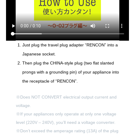
Just plug the travel plug adapter “RENCON” into a
Japanese socket.
Then plug the CHINA-style plug (two flat slanted
prongs with a grounding pin) of your appliance into
the receptacle of “RENCON”.
※Does NOT CONVERT electrical output current and
voltage.
※If your appliances only operate at only one voltage
level (220V – 240V), you’ll need a voltage converter.
※Don’t exceed the amperage rating (13A) of the plug