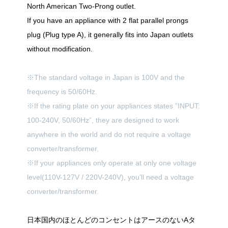
North American Two-Prong outlet.
If you have an appliance with 2 flat parallel prongs
plug (Plug type A), it generally fits into Japan outlets
without modification.
※The standard voltage in Japan is 100V and the
frequency is 50/60Hz.
※If the rating plate on your appliances states ”INPUT:
100-240V, 50/60Hz”, they are designed to work
anywhere in the world and do not require a voltage
converter/transformer.
※If your appliances only operate at only one voltage
level(110V-127V / 220V-240V), you’ll need a voltage
converter/transformer.
日本国内のほとんどのコンセントはアースのないAタ