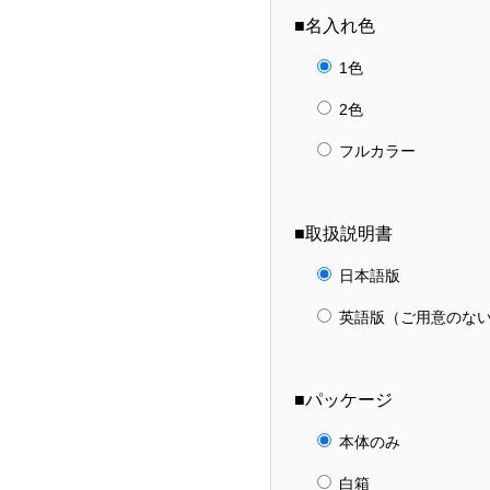
■名入れ色
1色
2色
フルカラー
■取扱説明書
日本語版
英語版（ご用意のな
■パッケージ
本体のみ
白箱