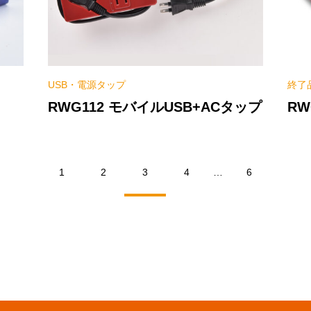
USB・電源タップ
終了
RWG112 モバイルUSB+ACタップ
RW
1
2
3
4
…
6