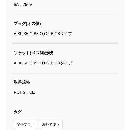
6A、250V
プラグ(オス側)
A,BF,SE,C,B3,O,O2,B,CBタイプ
ソケット(メス側)形状
A,BF,SE,C,B3,O,O2,B,CBタイプ
取得規格
ROHS、CE
タグ
変換プラグ
海外で使う