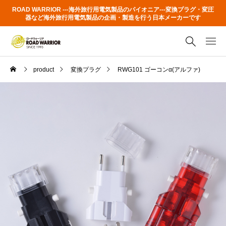
ROAD WARRIOR ---海外旅行用電気製品のパイオニア---変換プラグ・変圧
器など海外旅行用電気製品の企画・製造を行う日本メーカーです
product
変換プラグ
RWG101 ゴーコンα(アルファ)