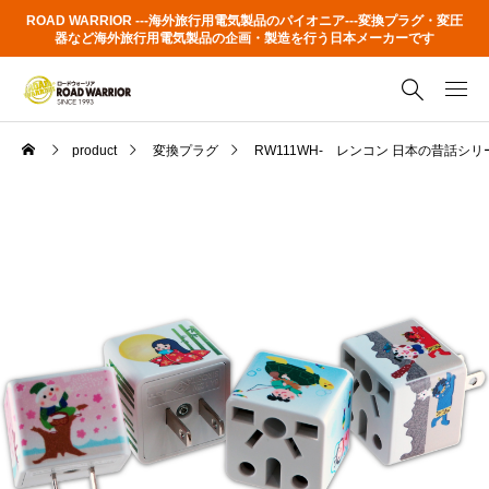
ROAD WARRIOR ---海外旅行用電気製品のパイオニア---変換プラグ・変圧
器など海外旅行用電気製品の企画・製造を行う日本メーカーです
product
変換プラグ
RW111WH- レンコン 日本の昔話シリ