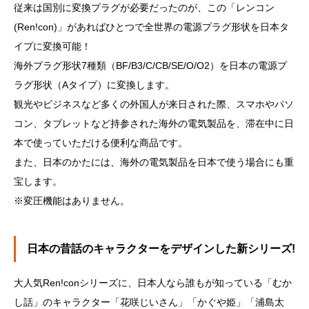
従来は国別に変換プラグが必要だったのが、この「レンコン
(Ren!con)」があればひとつで全世界の電源プラグ形状を日本タ
イプに変換可能！
海外プラグ形状7種類（BF/B3/C/CB/SE/O/O2）を日本の電源プ
ラグ形状（Aタイプ）に変換します。
観光やビジネスなど多くの外国人が来日された際、スマホやパソ
コン、タブレットなど持参された海外の電気製品を、滞在中に日
本で使っていただける便利な商品です。
また、日本のかたには、海外の電気製品を日本で使う場合にも重
宝します。
※変圧機能はありません。
日本の昔話のキャラクターをデザインした新シリーズ!
大人気Ren!conシリーズに、日本人なら誰もが知っている「むか
し話」のキャラクター「花咲じいさん」「かぐや姫」「浦島太