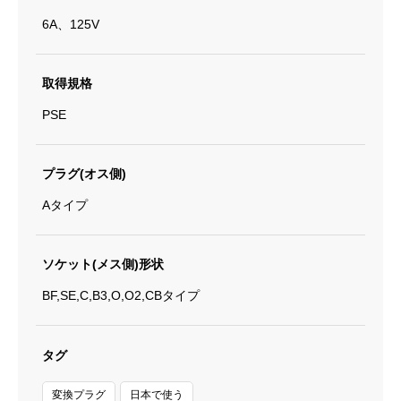
6A、125V
取得規格
PSE
プラグ(オス側)
Aタイプ
ソケット(メス側)形状
BF,SE,C,B3,O,O2,CBタイプ
タグ
変換プラグ
日本で使う